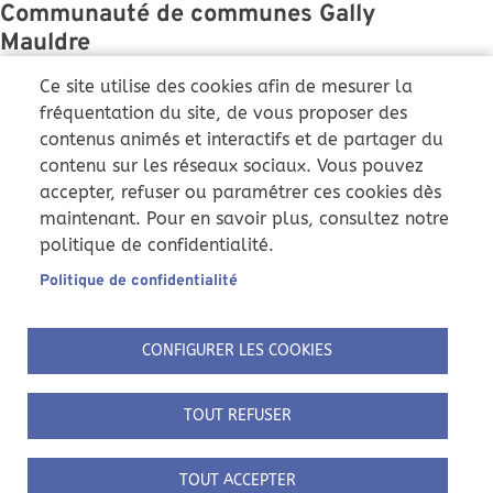
Communauté de communes Gally
Mauldre
43 Grande Rue
Ce site utilise des cookies afin de mesurer la
78810 Feucherolles
fréquentation du site, de vous proposer des
contenus animés et interactifs et de partager du
01 86 36 01 51
contenu sur les réseaux sociaux. Vous pouvez
ccgm@cc-gallymauldre.fr
accepter, refuser ou paramétrer ces cookies dès
Du lundi au vendredi :
maintenant. Pour en savoir plus, consultez notre
9h-12h et 14h-17h
politique de confidentialité.
Samedi : 9h-12h (uniquement
)
Pôle instruction
Politique de confidentialité
Nous suivre
CONFIGURER LES COOKIES
Pied de page
ACCUEIL
MENTIONS LÉGALES
TOUT REFUSER
POLITIQUE DE CONFIDENTIALITÉ
COOKIES
TOUT ACCEPTER
ACCESSIBILITÉ : PARTIELLEMENT CONFORME