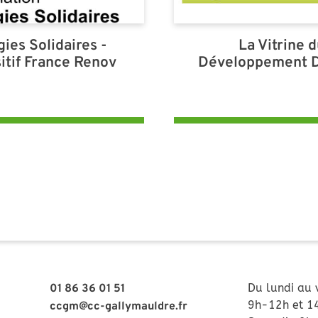
ies Solidaires -
La Vitrine 
itif France Renov
Développement D
Du lundi au 
01 86 36 01 51
9h-12h et 1
ccgm@cc-gallymauldre.fr