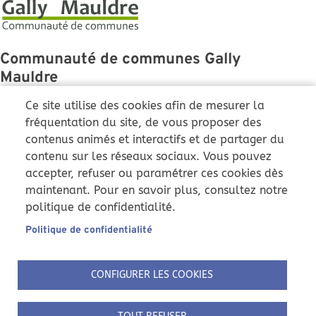
Communauté de communes Gally
Mauldre
43 Grande Rue
Ce site utilise des cookies afin de mesurer la
78810 Feucherolles
fréquentation du site, de vous proposer des
contenus animés et interactifs et de partager du
01 86 36 01 51
contenu sur les réseaux sociaux. Vous pouvez
ccgm@cc-gallymauldre.fr
accepter, refuser ou paramétrer ces cookies dès
Du lundi au vendredi :
maintenant. Pour en savoir plus, consultez notre
9h-12h et 14h-17h
politique de confidentialité.
Samedi : 9h-12h (uniquement
)
Pôle instruction
Politique de confidentialité
Nous suivre
CONFIGURER LES COOKIES
Pied de page