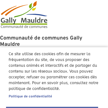
Communauté de communes Gally
Mauldre
43 Grande Rue
Ce site utilise des cookies afin de mesurer la
78810 Feucherolles
fréquentation du site, de vous proposer des
contenus animés et interactifs et de partager du
01 86 36 01 51
contenu sur les réseaux sociaux. Vous pouvez
ccgm@cc-gallymauldre.fr
accepter, refuser ou paramétrer ces cookies dès
Du lundi au vendredi :
maintenant. Pour en savoir plus, consultez notre
9h-12h et 14h-17h
politique de confidentialité.
Samedi : 9h-12h (uniquement
)
Pôle instruction
Politique de confidentialité
Nous suivre