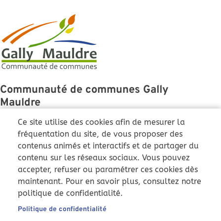
Communauté de communes Gally
Mauldre
43 Grande Rue
Ce site utilise des cookies afin de mesurer la
78810 Feucherolles
fréquentation du site, de vous proposer des
contenus animés et interactifs et de partager du
01 86 36 01 51
contenu sur les réseaux sociaux. Vous pouvez
ccgm@cc-gallymauldre.fr
accepter, refuser ou paramétrer ces cookies dès
Du lundi au vendredi :
maintenant. Pour en savoir plus, consultez notre
9h-12h et 14h-17h
politique de confidentialité.
Samedi : 9h-12h (uniquement
)
Pôle instruction
Politique de confidentialité
Nous suivre