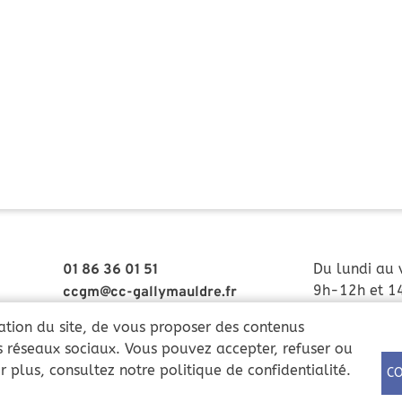
Du lundi au 
01 86 36 01 51
9h-12h et 1
ccgm@cc-gallymauldre.fr
Samedi : 9h
tation du site, de vous proposer des contenus
Pôle instruct
es réseaux sociaux. Vous pouvez accepter, refuser ou
 plus, consultez notre politique de confidentialité.
CO