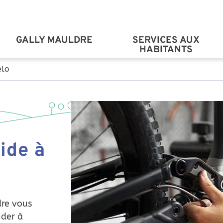
Aller au contenu principal
GALLY MAULDRE
SERVICES AUX
HABITANTS
élo
ide à
dre vous
ider à