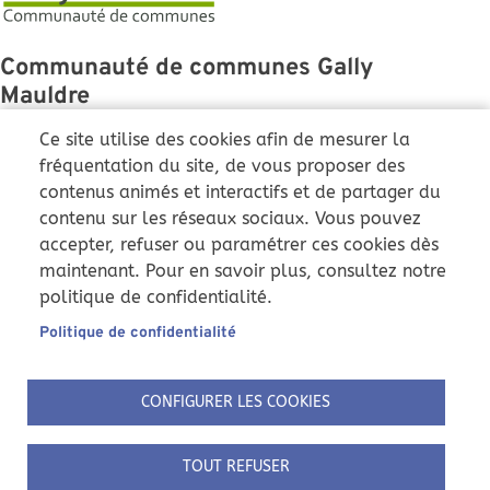
Communauté de communes Gally
Mauldre
43 Grande Rue
Ce site utilise des cookies afin de mesurer la
78810 Feucherolles
fréquentation du site, de vous proposer des
contenus animés et interactifs et de partager du
01 86 36 01 51
contenu sur les réseaux sociaux. Vous pouvez
ccgm@cc-gallymauldre.fr
accepter, refuser ou paramétrer ces cookies dès
Du lundi au vendredi :
maintenant. Pour en savoir plus, consultez notre
9h-12h et 14h-17h
politique de confidentialité.
Samedi : 9h-12h (uniquement
)
Pôle instruction
Politique de confidentialité
Nous suivre
CONFIGURER LES COOKIES
Pied de page
ACCUEIL
MENTIONS LÉGALES
TOUT REFUSER