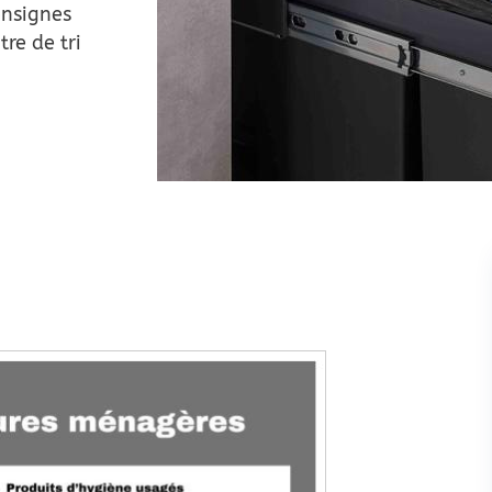
onsignes
re de tri