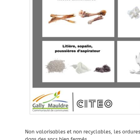
Non valorisables et non recyclables, les ordure
dans des sacs bien fermés.