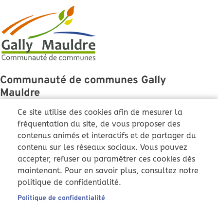
Communauté de communes Gally
Mauldre
43 Grande Rue
Ce site utilise des cookies afin de mesurer la
78810 Feucherolles
fréquentation du site, de vous proposer des
contenus animés et interactifs et de partager du
01 86 36 01 51
contenu sur les réseaux sociaux. Vous pouvez
ccgm@cc-gallymauldre.fr
accepter, refuser ou paramétrer ces cookies dès
Du lundi au vendredi :
maintenant. Pour en savoir plus, consultez notre
9h-12h et 14h-17h
politique de confidentialité.
Samedi : 9h-12h (uniquement
)
Pôle instruction
Politique de confidentialité
Nous suivre