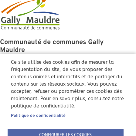
Communauté de communes Gally
Mauldre
43 Grande Rue
Ce site utilise des cookies afin de mesurer la
78810 Feucherolles
fréquentation du site, de vous proposer des
contenus animés et interactifs et de partager du
01 86 36 01 51
contenu sur les réseaux sociaux. Vous pouvez
ccgm@cc-gallymauldre.fr
accepter, refuser ou paramétrer ces cookies dès
Du lundi au vendredi :
maintenant. Pour en savoir plus, consultez notre
9h-12h et 14h-17h
politique de confidentialité.
Samedi : 9h-12h (uniquement
)
Pôle instruction
Politique de confidentialité
Nous suivre
CONFIGURER LES COOKIES