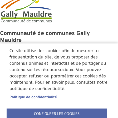
Communauté de communes Gally
Mauldre
43 Grande Rue
Ce site utilise des cookies afin de mesurer la
78810 Feucherolles
fréquentation du site, de vous proposer des
contenus animés et interactifs et de partager du
01 86 36 01 51
contenu sur les réseaux sociaux. Vous pouvez
ccgm@cc-gallymauldre.fr
accepter, refuser ou paramétrer ces cookies dès
Du lundi au vendredi :
maintenant. Pour en savoir plus, consultez notre
9h-12h et 14h-17h
politique de confidentialité.
Samedi : 9h-12h (uniquement
)
Pôle instruction
Politique de confidentialité
Nous suivre
CONFIGURER LES COOKIES