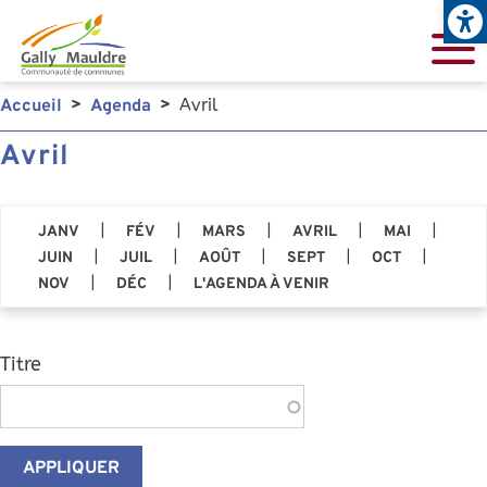
Open
Aller au contenu principal
Avril
Accueil
Agenda
Avril
|
|
|
|
|
JANV
FÉV
MARS
AVRIL
MAI
|
|
|
|
|
JUIN
JUIL
AOÛT
SEPT
OCT
|
|
NOV
DÉC
L'AGENDA À VENIR
Titre
APPLIQUER