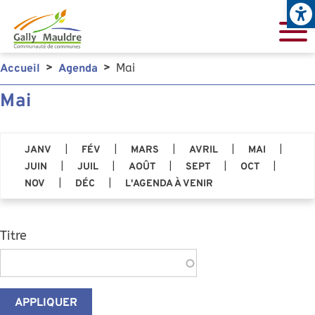
Open
Aller au contenu principal
Mai
Accueil
Agenda
Mai
|
|
|
|
|
JANV
FÉV
MARS
AVRIL
MAI
|
|
|
|
|
JUIN
JUIL
AOÛT
SEPT
OCT
|
|
NOV
DÉC
L'AGENDA À VENIR
Titre
APPLIQUER